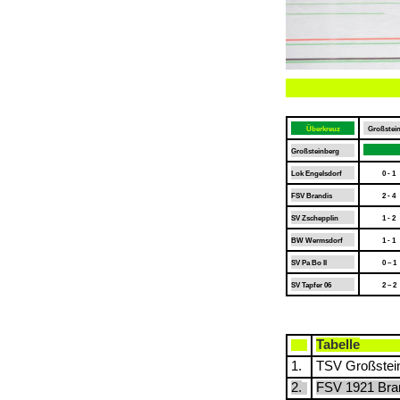
Überkreuz
Großstei
Großsteinberg
Lok Engelsdorf
0 - 1
FSV Brandis
2 - 4
SV Zschepplin
1 - 2
BW Wermsdorf
1 - 1
SV Pa Bo II
0 – 1
SV Tapfer 06
2 – 2
Tabelle
1.
TSV Großstei
2.
FSV 1921 Bra