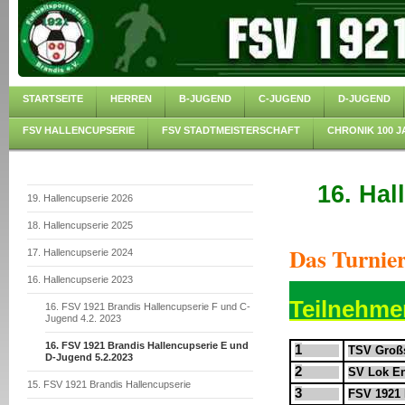
STARTSEITE
HERREN
B-JUGEND
C-JUGEND
D-JUGEND
FSV HALLENCUPSERIE
FSV STADTMEISTERSCHAFT
CHRONIK 100 J
16. Hal
19. Hallencupserie 2026
18. Hallencupserie 2025
Das Turnier
17. Hallencupserie 2024
16. Hallencupserie 2023
Teilnehmer
16. FSV 1921 Brandis Hallencupserie F und C-
Jugend 4.2. 2023
16. FSV 1921 Brandis Hallencupserie E und
1
TSV Großs
D-Jugend 5.2.2023
2
SV Lok En
15. FSV 1921 Brandis Hallencupserie
3
FSV 1921 