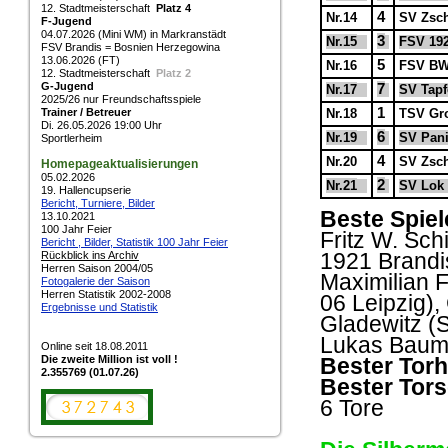
12. Stadtmeisterschaft
Platz 4
4
Nr.14
SV Zsch
F-Jugend
04.07.2026 (Mini WM) in Markranstädt
3
Nr.15
FSV 192
FSV Brandis = Bosnien Herzegowina
13.06.2026 (FT)
5
Nr.16
FSV BW
12. Stadtmeisterschaft
Platz 2
G-Jugend
7
Nr.17
SV Tapf
2025/26 nur Freundschaftsspiele
1
Trainer / Betreuer
Nr.18
TSV Gro
Di. 26.05.2026 19:00 Uhr
6
Nr.19
SV Pani
Sportlerheim
4
Nr.20
SV Zsch
Homepageaktualisierungen
05.02.2026
2
Nr.21
SV Lok 
19. Hallencupserie
Bericht, Turniere, Bilder
Beste Spiel
13.10.2021
100 Jahr Feier
Fritz W. Sc
Bericht , Bilder, Statistik 100 Jahr Feier
1921 Brandi
Rückblick ins Archiv
Herren Saison 2004/05
Maximilian 
Fotogalerie der Saison
Herren Statistik 2002-2008
06 Leipzig)
Ergebnisse und Statistik
Gladewitz (
Lukas Baumg
Online seit 18.08.2011
Die zweite Million ist voll !
Bester Torh
2.355769 (01.07.26)
Bester Tors
6 Tore