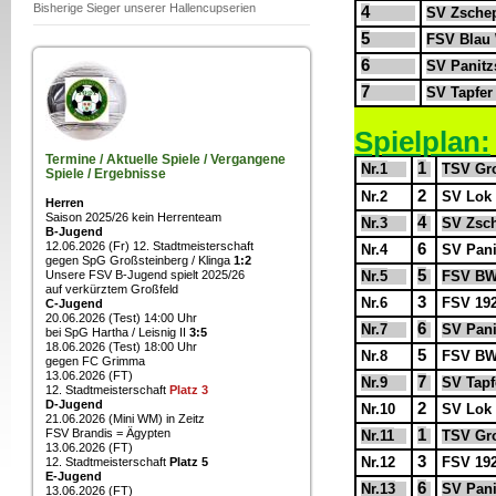
Bisherige Sieger unserer Hallencupserien
4
SV Zschep
5
FSV Blau
6
SV Panitz
7
SV Tapfer
Spielplan:
Termine / Aktuelle Spiele / Vergangene
1
Nr.1
TSV Gro
Spiele / Ergebnisse
2
Nr.2
SV Lok 
Herren
Saison 2025/26 kein Herrenteam
4
Nr.3
SV Zsch
B-Jugend
12.06.2026 (Fr) 12. Stadtmeisterschaft
6
Nr.4
SV Pani
gegen SpG Großsteinberg / Klinga
1:2
5
Unsere FSV B-Jugend spielt 2025/26
Nr.5
FSV BW
auf verkürztem Großfeld
3
Nr.6
FSV 192
C-Jugend
20.06.2026 (Test) 14:00 Uhr
6
Nr.7
SV Pani
bei SpG Hartha / Leisnig II
3:5
18.06.2026 (Test) 18:00 Uhr
5
Nr.8
FSV BW
gegen FC Grimma
13.06.2026 (FT)
7
Nr.9
SV Tapf
12. Stadtmeisterschaft
Platz 3
D-Jugend
2
Nr.10
SV Lok 
21.06.2026 (Mini WM) in Zeitz
FSV Brandis = Ägypten
1
Nr.11
TSV Gro
13.06.2026 (FT)
3
Nr.12
FSV 192
12. Stadtmeisterschaft
Platz 5
E-Jugend
6
Nr.13
SV Pani
13.06.2026 (FT)