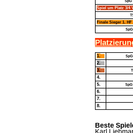
SpG 
Spiel um Platz 3/4 V
T
Finale Sieger 1. HF 
SpG 
Platzierun
1.
SpG 
2.
3.
T
4.
5.
SpG 
6.
7.
8.
Beste Spiel
Karl Liebma