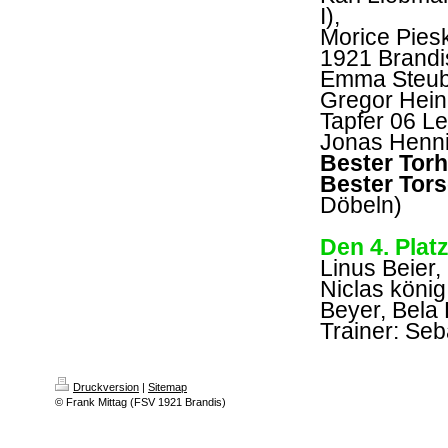
I),
Morice Pies
1921 Brandi
Emma Steube
Gregor Heinr
Tapfer 06 Le
Jonas Henni
Bester Torh
Bester Tors
Döbeln)
Den 4. Plat
Linus Beier, 
Niclas könig
Beyer, Bela 
Trainer: Seb
Druckversion
|
Sitemap
© Frank Mittag (FSV 1921 Brandis)