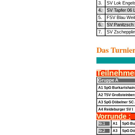
3.
SV Lok Engels
4.
SV Tapfer 06 L
5.
FSV Blau Wei
6.
SV Panitzsch 
7.
SV Zscheppli
Das Turnier
Teilnehmer
Gruppe A
A1 SpG Burkartshain
A2 TSV Großsteinber
A3 SpG Döbelner SC 
A4 Reideburger SV I
Vorrunde :
Nr.1
A1
SpG Bu
Nr.2
A3
SpG Döb