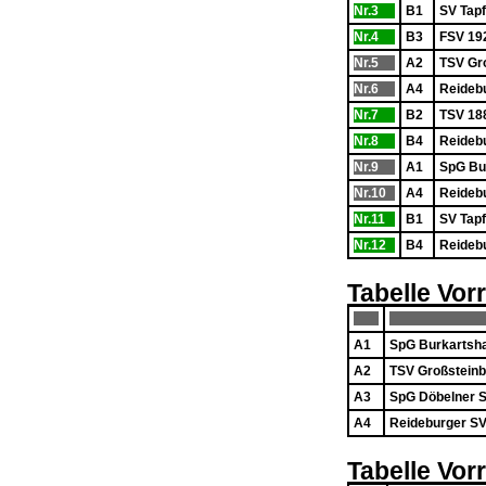
Nr.3
B1
SV Tapf
Nr.4
B3
FSV 19
Nr.5
A2
TSV Gr
Nr.6
A4
Reidebu
Nr.7
B2
TSV 18
Nr.8
B4
Reidebu
Nr.9
A1
SpG Bu
Nr.10
A4
Reidebu
Nr.11
B1
SV Tapf
Nr.12
B4
Reidebu
Tabelle Vo
A1
SpG Burkartsha
A2
TSV Großsteinb
A3
SpG Döbelner S
A4
Reideburger SV
Tabelle Vo