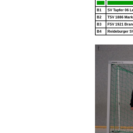
B1
SV Tapfer 06 L
B2
TSV 1886 Mark
B3
FSV 1921 Bran
B4
Reideburger SV