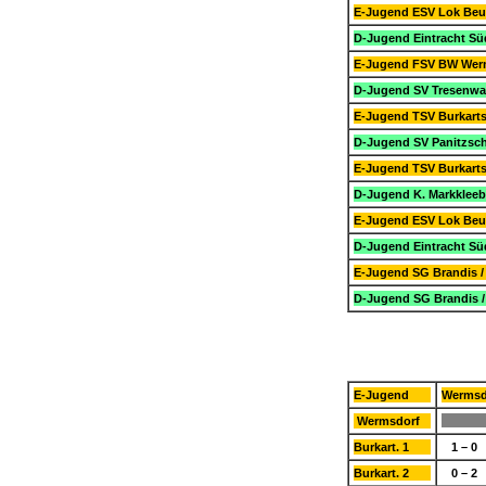
E-Jugend ESV Lok Beu
D-Jugend Eintracht Sü
E-Jugend FSV BW Werm
D-Jugend SV Tresenwal
E-Jugend TSV Burkarts
D-Jugend SV Panitzsch
E-Jugend TSV Burkarts
D-Jugend K. Markkleeb
E-Jugend ESV Lok Beu
D-Jugend Eintracht Sü
E-Jugend SG Brandis /
D-Jugend SG Brandis /
E-Jugend
Wermsd
Wermsdorf
Burkart. 1
1 – 0
Burkart. 2
0 – 2