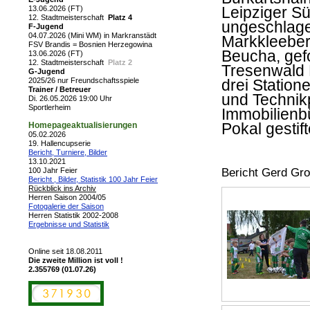
Leipziger S
13.06.2026 (FT)
12. Stadtmeisterschaft
Platz 4
ungeschlage
F-Jugend
04.07.2026 (Mini WM) in Markranstädt
Markkleeber
FSV Brandis = Bosnien Herzegowina
Beucha, gef
13.06.2026 (FT)
12. Stadtmeisterschaft
Platz 2
Tresenwald 
G-Jugend
2025/26 nur Freundschaftsspiele
drei Statio
Trainer / Betreuer
und Technikp
Di. 26.05.2026 19:00 Uhr
Sportlerheim
Immobilienbü
Pokal gestift
Homepageaktualisierungen
05.02.2026
19. Hallencupserie
Bericht, Turniere, Bilder
13.10.2021
100 Jahr Feier
Bericht Gerd Gr
Bericht , Bilder, Statistik 100 Jahr Feier
Rückblick ins Archiv
Herren Saison 2004/05
Fotogalerie der Saison
Herren Statistik 2002-2008
Ergebnisse und Statistik
Online seit 18.08.2011
Die zweite Million ist voll !
2.355769 (01.07.26)