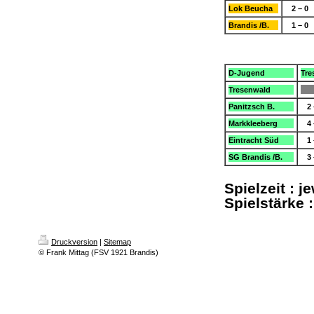
Lok Beucha
2 – 0
Brandis /B.
1 – 0
D-Jugend
Tre
Tresenwald
Panitzsch B.
2 
Markkleeberg
4 
Eintracht Süd
1 
SG Brandis /B.
3 
Spielzeit : 
Spielstärke 
Druckversion
|
Sitemap
© Frank Mittag (FSV 1921 Brandis)