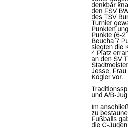
denkbar kna
den FSV BW 
des TSV Bur
Turnier gewa
Punkten ung
Punkte (6-2
Beucha 7 Pun
siegten die 
4.Platz erra
an den SV T
Stadtmeiste
Jesse, Frau 
Kögler vor.
Traditionss
und A/B-Jug
Im anschließ
zu bestaune
Fußballs ga
die C-Jugen