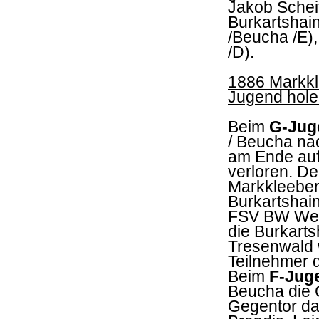
Jakob Schei
Burkartshain
/Beucha /E),
/D).
1886 Markkl
Jugend hole
Beim
G-Jug
/ Beucha na
am Ende auf 
verloren. De
Markkleeberg
Burkartshai
FSV BW Werm
die Burkart
Tresenwald w
Teilnehmer d
Beim
F-Jug
Beucha die 
Gegentor da