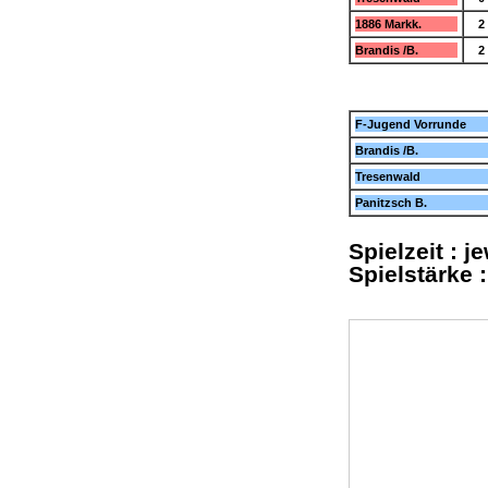
1886 Markk.
2 
Brandis /B.
2 
F-Jugend Vorrunde
Brandis /B.
Tresenwald
Panitzsch B.
Spielzeit : 
Spielstärke 