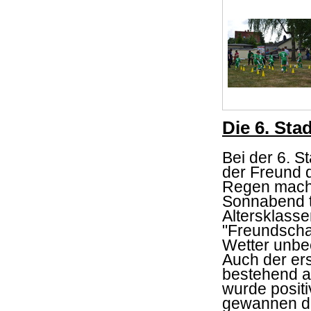
Die 6. Sta
Bei der 6. S
der Freund 
Regen mach
Sonnabend t
Altersklass
"Freundscha
Wetter unbee
Auch der er
bestehend a
wurde posit
gewannen da