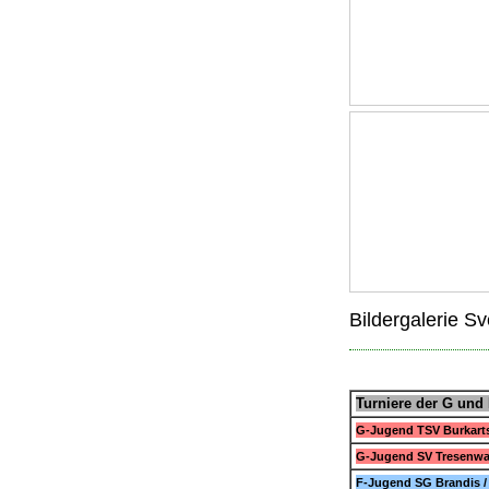
Bildergalerie S
Turniere der G und
G-Jugend TSV Burkart
G-Jugend SV Tresenwal
F-Jugend SG Brandis /