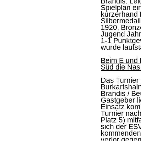
Brandis. Lei
Spielplan e
kurzerhand 
Silbermedail
1920, Bronz
Jugend Jahr
1-1 Punktge
wurde lautst
Beim E und 
Süd die Nas
Das Turnier
Burkartshain
Brandis / Be
Gastgeber l
Einsatz kom
Turnier nac
Platz 5) mit
sich der ESV
kommenden S
verlor gegen