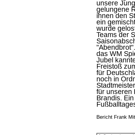
unsere Jung
gelungene Re
ihnen den St
ein gemisch
wurde gelos
Teams der S
Saisonabsch
"Abendbrot".
das WM Spie
Jubel kannte
Freistoß zum
für Deutschl
noch in Ordn
Stadtmeister
für unseren
Brandis. Ein
Fußballtages
Bericht Frank Mit