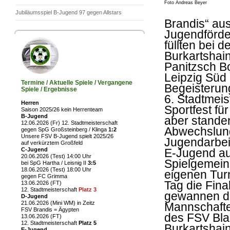
Foto Andreas Beyer
Jubiläumsspiel B-Jugend 97 gegen Allstars
Brandis“ aus
Jugendförder
füllten bei
Burkartshai
Panitzsch Bo
Leipzig Süd
Termine / Aktuelle Spiele / Vergangene
Begeisterung
Spiele / Ergebnisse
6. Stadtmeis
Herren
Sportfest fü
Saison 2025/26 kein Herrenteam
B-Jugend
aber standen
12.06.2026 (Fr) 12. Stadtmeisterschaft
Abwechslung
gegen SpG Großsteinberg / Klinga
1:2
Unsere FSV B-Jugend spielt 2025/26
Jugendarbei
auf verkürztem Großfeld
C-Jugend
E-Jugend au
20.06.2026 (Test) 14:00 Uhr
Spielgemein
bei SpG Hartha / Leisnig II
3:5
18.06.2026 (Test) 18:00 Uhr
eigenen Tur
gegen FC Grimma
Tag die Fin
13.06.2026 (FT)
12. Stadtmeisterschaft
Platz 3
gewannen di
D-Jugend
21.06.2026 (Mini WM) in Zeitz
Mannschafte
FSV Brandis = Ägypten
des FSV Bla
13.06.2026 (FT)
12. Stadtmeisterschaft
Platz 5
Burkartshai
E-Jugend