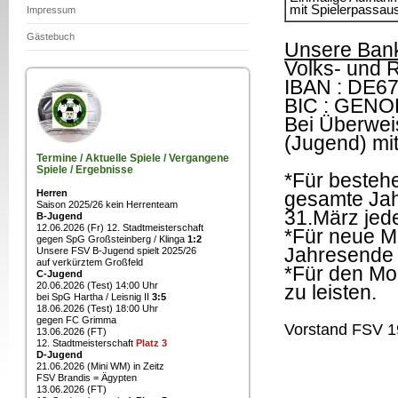
mit Spielerpassaus
Impressum
Gästebuch
Unsere Ban
Volks- und 
IBAN : DE67
BIC : GEN
Bei Überwei
(Jugend) mi
Termine / Aktuelle Spiele / Vergangene
Spiele / Ergebnisse
*Für bestehe
Herren
gesamte Jah
Saison 2025/26 kein Herrenteam
31.März jede
B-Jugend
12.06.2026 (Fr) 12. Stadtmeisterschaft
*Für neue Mi
gegen SpG Großsteinberg / Klinga
1:2
Jahresende 
Unsere FSV B-Jugend spielt 2025/26
auf verkürztem Großfeld
*Für den Mon
C-Jugend
20.06.2026 (Test) 14:00 Uhr
zu leisten.
bei SpG Hartha / Leisnig II
3:5
18.06.2026 (Test) 18:00 Uhr
gegen FC Grimma
Vorstand FSV 1
13.06.2026 (FT)
12. Stadtmeisterschaft
Platz 3
D-Jugend
21.06.2026 (Mini WM) in Zeitz
FSV Brandis = Ägypten
13.06.2026 (FT)