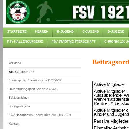
STARTSEITE
HERREN
B-JUGEND
C-JUGEND
D-JUGEND
FSV HALLENCUPSERIE
FSV STADTMEISTERSCHAFT
CHRONIK 100 J
Beitragsord
Vorstand
Beitragsordnung
Trainingsplan " Freundschaft" 2025/26
Aktive Mitglieder
Hallentrainingsplan Saison 2025/26
Aktive Mitglieder
Auszubildende, We
Schiedsrichter
Wehrersatzdienstle
Rentner, Arbeitsl
Sportgaststätte
Aktive Mitglieder
Kinder und Jugend
FSV Nachrichten Höhepunkte 2012 bis 2024
Passive Mitglieder
Kontakt
Einmalige Aufnahme