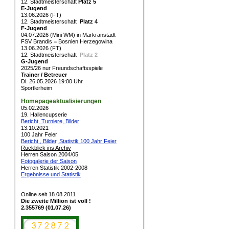
12. Stadtmeisterschaft
Platz 5
E-Jugend
13.06.2026 (FT)
12. Stadtmeisterschaft
Platz 4
F-Jugend
04.07.2026 (Mini WM) in Markranstädt
FSV Brandis = Bosnien Herzegowina
13.06.2026 (FT)
12. Stadtmeisterschaft
Platz 2
G-Jugend
2025/26 nur Freundschaftsspiele
Trainer / Betreuer
Di. 26.05.2026 19:00 Uhr
Sportlerheim
Homepageaktualisierungen
05.02.2026
19. Hallencupserie
Bericht, Turniere, Bilder
13.10.2021
100 Jahr Feier
Bericht , Bilder, Statistik 100 Jahr Feier
Rückblick ins Archiv
Herren Saison 2004/05
Fotogalerie der Saison
Herren Statistik 2002-2008
Ergebnisse und Statistik
Online seit 18.08.2011
Die zweite Million ist voll !
2.355769 (01.07.26)