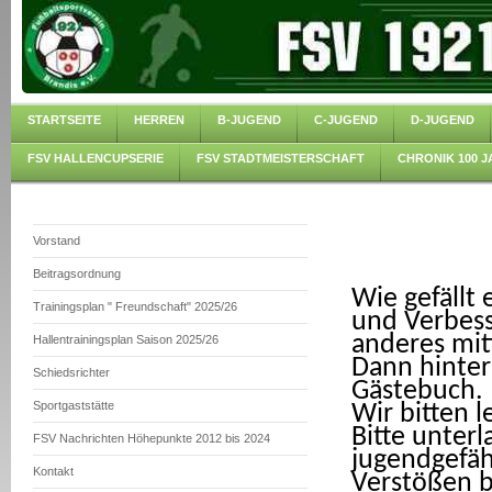
STARTSEITE
HERREN
B-JUGEND
C-JUGEND
D-JUGEND
FSV HALLENCUPSERIE
FSV STADTMEISTERSCHAFT
CHRONIK 100 J
Vorstand
Beitragsordnung
Wie gefällt
Trainingsplan " Freundschaft" 2025/26
und Verbess
anderes mit
Hallentrainingsplan Saison 2025/26
Dann hinter
Schiedsrichter
Gästebuch.
Sportgaststätte
Wir bitten 
Bitte unterl
FSV Nachrichten Höhepunkte 2012 bis 2024
jugendgefäh
Kontakt
Verstößen b