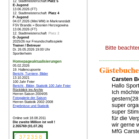
12. Stadtmeisterschaft
Platz 5
E-Jugend
13.06.2026 (FT)
12. Stadtmeisterschaft
Platz 4
F-Jugend
04.07.2026 (Mini WM) in Markranstädt
FSV Brandis = Bosnien Herzegowina
13.06.2026 (FT)
12. Stadtmeisterschaft
Platz 2
G-Jugend
2025/26 nur Freundschaftsspiele
Trainer / Betreuer
Bitte beachte
Di. 26.05.2026 19:00 Uhr
Sportlerheim
Homepageaktualisierungen
05.02.2026
Gästebuchei
19. Hallencupserie
Bericht, Turniere, Bilder
13.10.2021
Carsten B
100 Jahr Feier
Hallo Spor
Bericht , Bilder, Statistik 100 Jahr Feier
Rückblick ins Archiv
Ich möchte
Herren Saison 2004/05
gestern(28
Fotogalerie der Saison
Herren Statistik 2002-2008
super orga
Ergebnisse und Statistik
super Stim
für die Ve
Online seit 18.08.2011
Die zweite Million ist voll !
wir gerne w
2.355769 (01.07.26)
MfG Carste